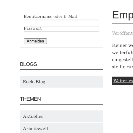
Empö
Benutzername oder E-Mail
Passwort
Veröffent
Keiner wo
weiterfüh
eingestel
BLOGS
stellte r
Weiterles
Rock-Blog
THEMEN
Aktuelles
Arbeitswelt