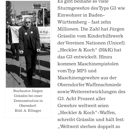
Es gibt beinahe so viele
Sturmgewehre des Typs G3 wie
Einwohner in Baden-
Württemberg – fast zehn
Millionen. Die Zahl hat Jürgen
Grässlin vom Kinderhilfswerk
der Vereinen Nationen (Unicef).
„Heckler & Koch“ (H&K) hat
das G3 entwickelt. Hinzu
kommen Maschinenpistolen
vom Typ MP5 und
Maschinengewehre aus der
Oberndorfer Waffenschmiede
sowie Weiterentwicklungen des
Buchautor Jürgen
Grässlin bei einer
G3. Acht Prozent aller
Demonstration in
Gewehre weltweit seien
Oberndorf.
Bild: A. Ellinger
„Heckler & Koch“-Waffen,
schreibt Grässlin und hält fest:
„Weltweit sterben doppelt so