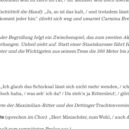
(schüttelt die Hand)
: „Ja, so ist das halt, / und trotzdem läs
 kommt jeder hin.“
(dreht sich weg und umarmt Carmina Brenn
er Begrüßung folgt ein Zwischenspiel, das zum zweiten Akt
hangen. Unheil zieht auf. Statt einer Staatskarosse fährt H
ter und die Wichtigsten aus seinem Tross die 300 Meter bis
 „Ich glaub das Schicksal lässt sich nicht mehr wenden, / i
och haha, / was seh‘ ich da? / Da steh‘n ja Rittersleut‘, / gib
e der Maximilian-Ritter und des Dettinger Trachtenvereins
te
(
sprechen im Chor)
: „Herr Minischder, zum Wohl, / auch d
olt zum verspäteten Prolog aus.)