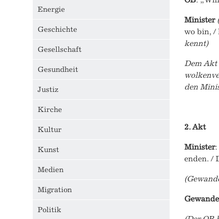
Energie
Minister
Geschichte
wo bin, /
kennt)
Gesellschaft
Dem Akt d
Gesundheit
wolkenver
den Minis
Justiz
Kirche
2. Akt
Kultur
Minister
:
Kunst
enden. / D
Medien
(Gewandet
Migration
Gewande
Politik
(Der OB h