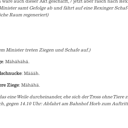
 wäre auch dieser Akt geschafft, / jetzt aber rasch nach R
Minister samt Gefolge ab und fährt auf eine Rexinger Schaf
iche Raum regeneriert)
m Minister treten Ziegen und Schafe auf.)
ge
: Mähähähä.
dschnucke
: Määäh.
ere Ziege
: Mähähä.
das eine Weile durcheinander, ehe sich der Tross ohne Tiere
ch, gegen 14.10 Uhr: Abfahrt am Bahnhof Horb zum Auftritt