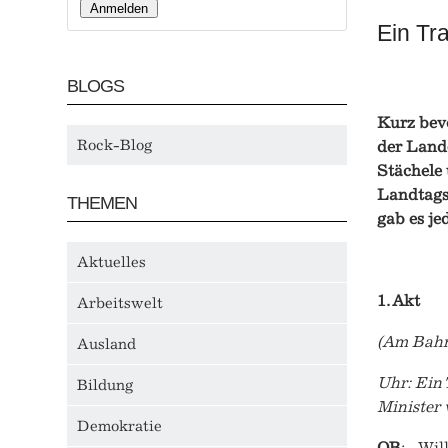
Ein Tr
BLOGS
Kurz bevo
Rock-Blog
der Lande
Stächele 
Landtags
THEMEN
gab es je
Aktuelles
1. Akt
Arbeitswelt
(Am Bahnh
Ausland
Uhr: Ein 
Bildung
Minister 
Demokratie
OB
: „Wil