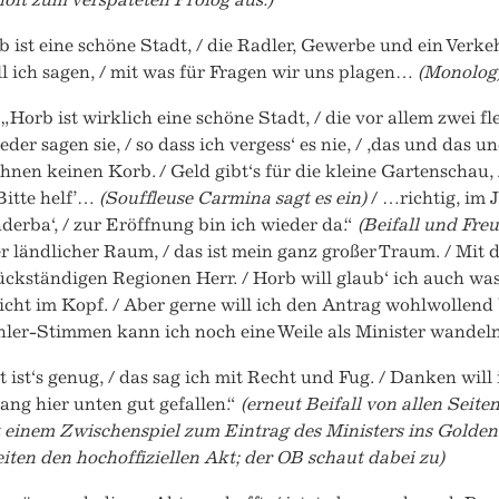
b ist eine schöne Stadt, / die Radler, Gewerbe und ein Verkeh
l ich sagen, / mit was für Fragen wir uns plagen…
(Monolog
 „Horb ist wirklich eine schöne Stadt, / die vor allem zwei f
der sagen sie, / so dass ich vergess‘ es nie, / ,das und das 
ihnen keinen Korb. / Geld gibt‘s für die kleine Gartenschau
Bitte helf’…
(Souffleuse Carmina sagt es ein)
/ …richtig, im 
erba‘, / zur Eröffnung bin ich wieder da.“
(Beifall und Fre
er ländlicher Raum, / das ist mein ganz großer Traum. / M
ückständigen Regionen Herr. / Horb will glaub‘ ich auch was
icht im Kopf. / Aber gerne will ich den Antrag wohlwollend
ler-Stimmen kann ich noch eine Weile als Minister wandeln
zt ist‘s genug, / das sag ich mit Recht und Fug. / Danken will 
ng hier unten gut gefallen.“
(erneut Beifall von allen Seit
t einem Zwischenspiel zum Eintrag des Ministers ins Golde
iten den hochoffiziellen Akt; der OB schaut dabei zu)