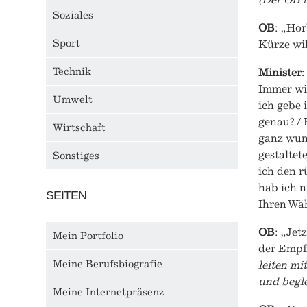
Soziales
OB
: „Hor
Sport
Kürze wil
Technik
Minister
:
Immer wie
Umwelt
ich gebe 
genau? / 
Wirtschaft
ganz wund
gestaltet
Sonstiges
ich den r
hab ich n
SEITEN
Ihren Wäh
OB
: „Jet
Mein Portfolio
der Empfa
Meine Berufsbiografie
leiten mi
und begle
Meine Internetpräsenz