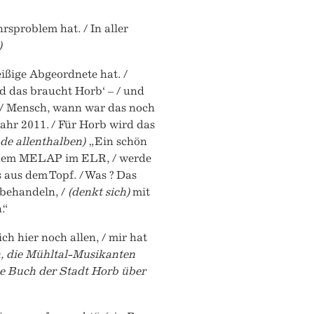
rsproblem hat. / In aller
)
leißige Abgeordnete hat. /
und das braucht Horb‘ – / und
, / Mensch, wann war das noch
Jahr 2011. / Für Horb wird das
ude allenthalben)
„Ein schön
it dem MELAP im ELR, / werde
 aus dem Topf. / Was ? Das
 behandeln, /
(denkt sich)
mit
.“
ich hier noch allen, / mir hat
en, die Mühltal-Musikanten
ne Buch der Stadt Horb über