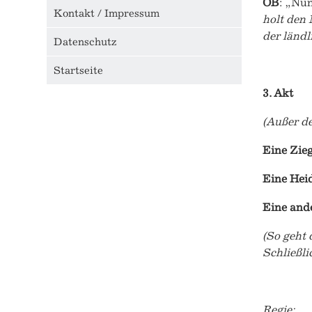
OB
: „Nun
Kontakt / Impressum
holt den 
der ländl
Datenschutz
Startseite
3. Akt
(Außer de
Eine Zie
Eine Hei
Eine and
(So geht 
Schließli
Regie: