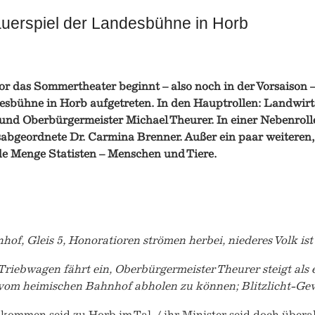
auerspiel der Landesbühne in Horb
r das Sommertheater beginnt – also noch in der Vorsaison –,
sbühne in Horb aufgetreten. In den Hauptrollen: Landwirts
und Oberbürgermeister Michael Theurer. In einer Nebenroll
abgeordnete Dr. Carmina Brenner. Außer ein paar weiteren,
de Menge Statisten – Menschen und Tiere.
of, Gleis 5, Honoratioren strömen herbei, niederes Volk is
Triebwagen fährt ein, Oberbürgermeister Theurer steigt als 
vom heimischen Bahnhof abholen zu können; Blitzlicht-Gewit
lkommen seid zu Horb im Tal, / ihr Minister seid doch überal