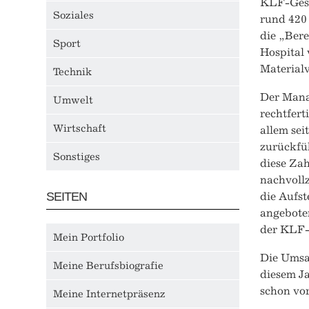
KLF-Gesc
Soziales
rund 420 
die „Ber
Sport
Hospital 
Material
Technik
Der Mana
Umwelt
rechtfert
Wirtschaft
allem sei
zurückfüh
Sonstiges
diese Zah
nachvollz
SEITEN
die Aufs
angebote
der KLF- 
Mein Portfolio
Die Umsa
Meine Berufsbiografie
diesem Ja
schon vor
Meine Internetpräsenz