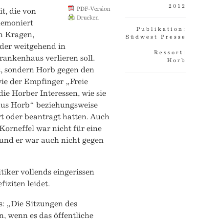
2012
t, die von
demoniert
Publikation:
en Kragen,
Südwest Presse
der weitgehend in
Ressort:
ankenhaus verlieren soll.
Horb
s, sondern Horb gegen den
ie der Empfinger „Freie
ie Horber Interessen, wie sie
haus Horb“ beziehungsweise
t oder beantragt hatten. Auch
orneffel war nicht für eine
und er war auch nicht gegen
tiker vollends eingerissen
iziten leidet.
: „Die Sitzungen des
n, wenn es das öffentliche