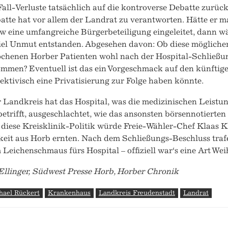
 Fall-Verluste tatsächlich auf die kontroverse Debatte zurüc
atte hat vor allem der Landrat zu verantworten. Hätte er ma
w eine umfangreiche Bürgerbeteiligung eingeleitet, dann w
iel Unmut entstanden. Abgesehen davon: Ob diese möglicher
chenen Horber Patienten wohl nach der Hospital-Schließu
mmen? Eventuell ist das ein Vorgeschmack auf den künfti
ektivisch eine Privatisierung zur Folge haben könnte.
r Landkreis hat das Hospital, was die medizinischen Leist
etrifft, ausgeschlachtet, wie das ansonsten börsennotierten
 diese Kreisklinik-Politik würde Freie-Wähler-Chef Klaas 
it aus Horb ernten. Nach dem Schließungs-Beschluss trafen
Leichenschmaus fürs Hospital – offiziell war‘s eine Art Wei
Ellinger, Südwest Presse Horb, Horber Chronik
hael Rückert
Krankenhaus
Landkreis Freudenstadt
Landrat