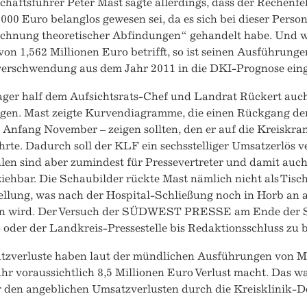
häftsführer Peter Mast sagte allerdings, dass der Rechenf
000 Euro belanglos gewesen sei, da es sich bei dieser Pers
echnung theoretischer Abfindungen“ gehandelt habe. Und 
von 1,562 Millionen Euro betrifft, so ist seinen Ausführung
verschwendung aus dem Jahr 2011 in die DKI-Prognose eing
ger half dem Aufsichtsrats-Chef und Landrat Rückert auch
igen. Mast zeigte Kurvendiagramme, die einen Rückgang de
t Anfang November – zeigen sollten, den er auf die Kreisk
rte. Dadurch soll der KLF ein sechsstelliger Umsatzerlös 
len sind aber zumindest für Pressevertreter und damit auch 
iehbar. Die Schaubilder rückte Mast nämlich nicht als Tisc
tellung, was nach der Hospital-Schließung noch in Horb an
n wird. Der Versuch der SÜDWEST PRESSE am Ende der Si
oder der Landkreis-Pressestelle bis Redaktionsschluss zu 
tzverluste haben laut der mündlichen Ausführungen von Mas
hr voraussichtlich 8,5 Millionen Euro Verlust macht. Das war
 den angeblichen Umsatzverlusten durch die Kreisklinik-D