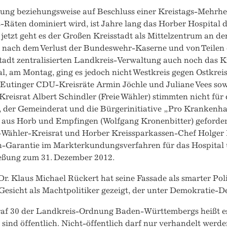
gung beziehungsweise auf Beschluss einer Kreistags-Mehrhei
-Räten dominiert wird, ist Jahre lang das Horber Hospital 
jetzt geht es der Großen Kreisstadt als Mittelzentrum an d
e nach dem Verlust der Bundeswehr-Kaserne und von Teilen 
adt zentralisierten Landkreis-Verwaltung auch noch das Kr
l, am Montag, ging es jedoch nicht Westkreis gegen Ostkrei
 Eutinger CDU-Kreisräte Armin Jöchle und Juliane Vees sow
reisrat Albert Schindler (Freie Wähler) stimmten nicht für d
t, der Gemeinderat und die Bürgerinitiative „Pro Kranken
e aus Horb und Empfingen (Wolfgang Kronenbitter) geforder
-Wähler-Kreisrat und Horber Kreissparkassen-Chef Holger K
n-Garantie im Markterkundungsverfahren für das Hospital 
ießung zum 31. Dezember 2012.
r. Klaus Michael Rückert hat seine Fassade als smarter Poli
Gesicht als Machtpolitiker gezeigt, der unter Demokratie-Def
raf 30 der Landkreis-Ordnung Baden-Württembergs heißt es
 sind öffentlich. Nicht-öffentlich darf nur verhandelt werde