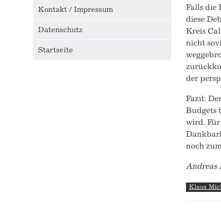
Falls die
Kontakt / Impressum
diese Deb
Datenschutz
Kreis Cal
nicht sov
Startseite
weggebro
zurückko
der persp
Fazit: De
Budgets b
wird. Für
Dankbarke
noch zum 
Andreas 
Klaus Mic