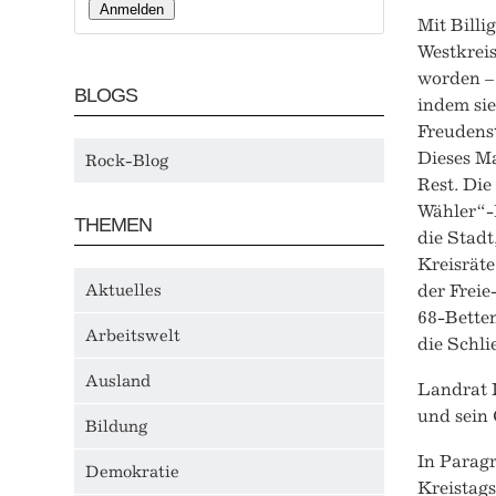
Mit Billi
Westkreis
worden – 
BLOGS
indem si
Freudenst
Dieses Ma
Rock-Blog
Rest. Die
Wähler“-K
THEMEN
die Stad
Kreisrät
Aktuelles
der Freie
68-Bette
Arbeitswelt
die Schl
Ausland
Landrat D
und sein 
Bildung
In Parag
Demokratie
Kreistags