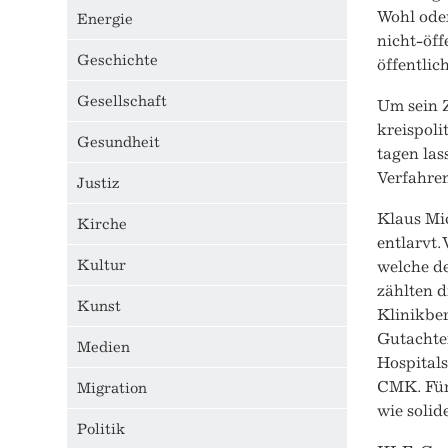
Wohl oder
Energie
nicht-öf
Geschichte
öffentlic
Gesellschaft
Um sein Z
kreispoli
Gesundheit
tagen las
Verfahren
Justiz
Klaus Mic
Kirche
entlarvt.
Kultur
welche de
zählten 
Kunst
Klinikbe
Gutachte
Medien
Hospitals
CMK. Für 
Migration
wie solid
Politik