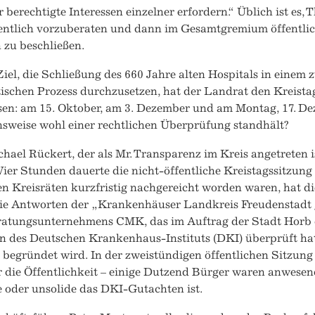
 berechtigte Interessen einzelner erfordern.“ Üblich ist es
fentlich vorzuberaten und dann im Gesamtgremium öffentlic
h zu beschließen.
iel, die Schließung des 660 Jahre alten Hospitals in einem
tischen Prozess durchzusetzen, hat der Landrat den Kreistag
sen: am 15. Oktober, am 3. Dezember und am Montag, 17. De
sweise wohl einer rechtlichen Überprüfung standhält?
hael Rückert, der als Mr. Transparenz im Kreis angetreten is
 Vier Stunden dauerte die nicht-öffentliche Kreistagssitzun
n Kreisräten kurzfristig nachgereicht worden waren, hat di
die Antworten der „Krankenhäuser Landkreis Freudenstadt
ratungsunternehmens CMK, das im Auftrag der Stadt Horb
n des Deutschen Krankenhaus-Instituts (DKI) überprüft hat
 begründet wird. In der zweistündigen öffentlichen Sitzung
die Öffentlichkeit – einige Dutzend Bürger waren anwesend 
e oder unsolide das DKI-Gutachten ist.