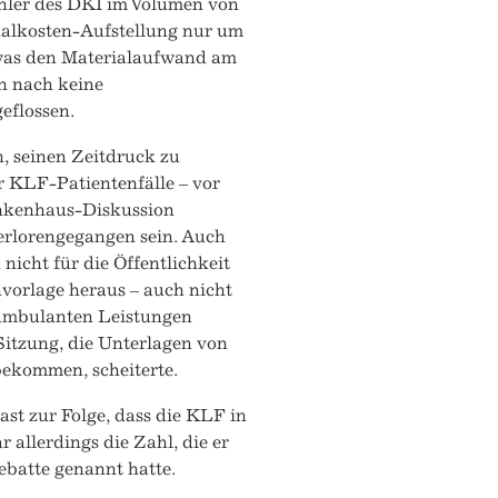
ehler des DKI im Volumen von
onalkosten-Aufstellung nur um
was den Materialaufwand am
en nach keine
eflossen.
, seinen Zeitdruck zu
r KLF-Patientenfälle – vor
rankenhaus-Diskussion
verlorengegangen sein. Auch
nicht für die Öffentlichkeit
hvorlage heraus – auch nicht
 ambulanten Leistungen
tzung, die Unterlagen von
bekommen, scheiterte.
t zur Folge, dass die KLF in
 allerdings die Zahl, die er
ebatte genannt hatte.