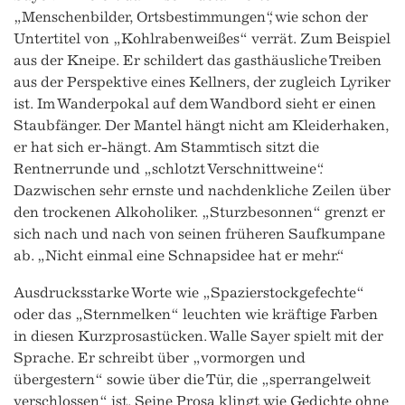
„Menschenbilder, Ortsbestimmungen“, wie schon der
Untertitel von „Kohlrabenweißes“ verrät. Zum Beispiel
aus der Kneipe. Er schildert das gasthäusliche Treiben
aus der Perspektive eines Kellners, der zugleich Lyriker
ist. Im Wanderpokal auf dem Wandbord sieht er einen
Staubfänger. Der Mantel hängt nicht am Kleiderhaken,
er hat sich er-hängt. Am Stammtisch sitzt die
Rentnerrunde und „schlotzt Verschnittweine“.
Dazwischen sehr ernste und nachdenkliche Zeilen über
den trockenen Alkoholiker. „Sturzbesonnen“ grenzt er
sich nach und nach von seinen früheren Saufkumpane
ab. „Nicht einmal eine Schnapsidee hat er mehr.“
Ausdrucksstarke Worte wie „Spazierstockgefechte“
oder das „Sternmelken“ leuchten wie kräftige Farben
in diesen Kurzprosastücken. Walle Sayer spielt mit der
Sprache. Er schreibt über „vormorgen und
übergestern“ sowie über die Tür, die „sperrangelweit
verschlossen“ ist. Seine Prosa klingt wie Gedichte ohne