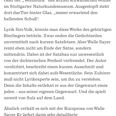
Oder der „Wolfsblick“ des letzten schwäbischen Wolfes
im Stuttgarter Naturkundemuseum. Ausgestopft steht
dort das Tier hinter Glas, „immer erwartend den
hallenden Schuß“.
Lyrik fürs Volk, könnte man diese Werke des gebürtigen
Bierlingers betiteln. Zwar enden die Gedichtzeilen
unvermittelt nach kurzen Satzfetzen. Aber Walle Sayer
reimt eben nicht am Ende der Sätze, sondern
mittendrin. Dabei ist der Satzbau nur unwesentlich
von der dichterischen Freiheit verfremdet. Der Autor
verdichtet
, beschreibt einen kurzen Ausschnitt und
konzentriert sich dabei aufs Wesentliche. Sein Zuhörer
muß nicht Lyrikexperte sein, um ihn zu verstehen.
Denn die Inhalte entlehnt er aus der Gegenwart eines
jeden – aus seiner eigenen Gegenwart. Und die spielt
unweit von Sulz auf dem Land.
Ähnlich verhält es sich mit der Kurzprosa von Walle
Sayer. Er liefert darin sehr detaillierte