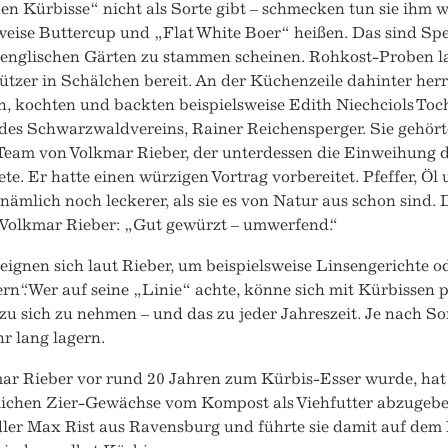
en Kürbisse“ nicht als Sorte gibt – schmecken tun sie ihm w
weise Buttercup und „Flat White Boer“ heißen. Das sind Sp
 englischen Gärten zu stammen scheinen. Rohkost-Proben la
tzer in Schälchen bereit. An der Küchenzeile dahinter her
n, kochten und backten beispielsweise Edith Niechciols To
es Schwarzwaldvereins, Rainer Reichensperger. Sie gehör
eam von Volkmar Rieber, der unterdessen die Einweihun
ete. Er hatte einen würzigen Vortrag vorbereitet. Pfeffer, Ö
nämlich noch leckerer, als sie es von Natur aus schon sind. 
Volkmar Rieber: „Gut gewürzt – umwerfend.“
eignen sich laut Rieber, um beispielsweise Linsengerichte o
rn“. Wer auf seine „Linie“ achte, könne sich mit Kürbissen p
zu sich zu nehmen – und das zu jeder Jahreszeit. Je nach Sor
r lang lagern.
ar Rieber vor rund 20 Jahren zum Kürbis-Esser wurde, hat e
lichen Zier-Gewächse vom Kompost als Viehfutter abzugebe
ler Max Rist aus Ravensburg und führte sie damit auf dem