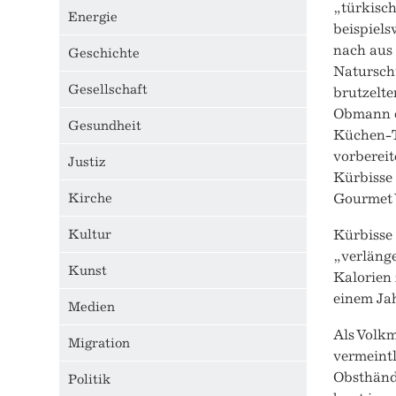
„türkisch
Energie
beispiels
nach aus
Geschichte
Naturschü
Gesellschaft
brutzelte
Obmann d
Gesundheit
Küchen-T
vorbereit
Justiz
Kürbisse 
Kirche
Gourmet 
Kultur
Kürbisse 
„verlänge
Kunst
Kalorien 
einem Jah
Medien
Als Volkm
Migration
vermeint
Obsthänd
Politik