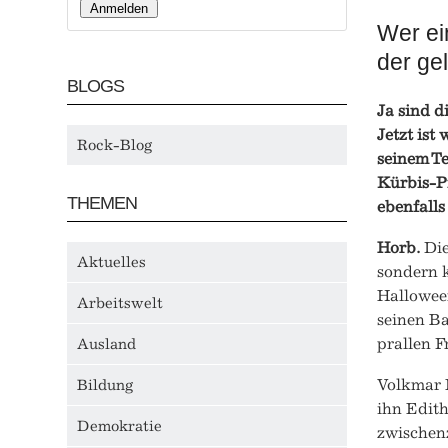
Wer ein
der ge
BLOGS
Ja sind d
Jetzt ist
Rock-Blog
seinem T
Kürbis-P
THEMEN
ebenfalls
Horb.
Die
Aktuelles
sondern k
Halloween
Arbeitswelt
seinen Ba
prallen F
Ausland
Volkmar R
Bildung
ihn Edit
Demokratie
zwischenz