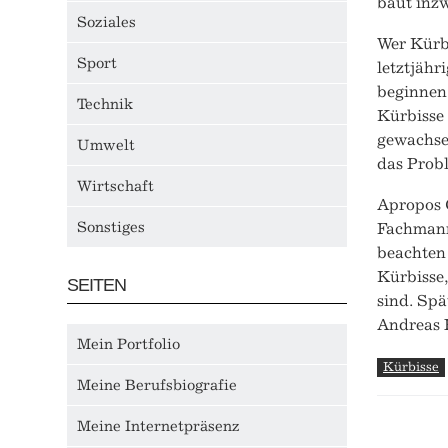
baut inzw
Soziales
Wer Kürbi
Sport
letztjähr
beginnen 
Technik
Kürbisse 
gewachsen
Umwelt
das Prob
Wirtschaft
Apropos 
Sonstiges
Fachmann 
beachten 
Kürbisse,
SEITEN
sind. Sp
Andreas 
Mein Portfolio
Kürbisse
Meine Berufsbiografie
Meine Internetpräsenz