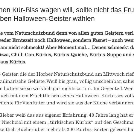
en Kür-Biss wagen will, sollte nicht das Fru
lben Halloween-Geister wählen
ie vom Naturschutzbund denn von allen guten Geistern verl
 weder Erntezeit noch Halloween, sondern Fasnet – auch we
eam nicht schmeckt! Aber Moment mal… Denen schmeckt das
izza, Chilli Con Kürbis, Kürbis-Quiche, Kürbis-Suppe und
 aus Kürbis.
 Geister, die der Horber Naturschutzbund am Mittwoch rief,
ulinarische Gelüste. Weiß bis grau, völlig unscheinbar, sah
 hatten sie so wirklich gar nichts zu tun. Im Gegenteil: Wer 
uch mit dem Fruchtfleisch seines Halloween-Kürbisses vollz
rüchte für Viehfutter und wird sie aus der Küche verbannen
ieber weiß das aus eigener Erfahrung. 40 Jahre lang hat e
h Niechciol mit einem „türkischen Kürbis“ auf den Geschm
eitlich Bücher über mehr als 200 Kürbis-Sorten gelesen hat,