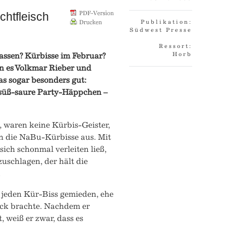
chtfleisch
Publikation:
Südwest Presse
Ressort:
assen? Kürbisse im Februar?
Horb
nn es Volkmar Rieber und
 sogar besonders gut:
 süß-saure Party-Häppchen –
 waren keine Kürbis-Geister,
en die NaBu-Kürbisse aus. Mit
sich schonmal verleiten ließ,
uschlagen, der hält die
.
r jeden Kür-Biss gemieden, ehe
ack brachte. Nachdem er
 weiß er zwar, dass es