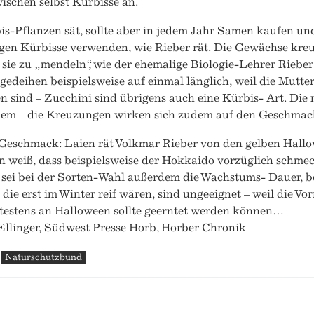
ischen selbst Kürbisse an.
s-Pflanzen sät, sollte aber in jedem Jahr Samen kaufen un
igen Kürbisse verwenden, wie Rieber rät. Die Gewächse kreu
sie zu „mendeln“, wie der ehemalige Biologie-Lehrer Rieber 
gedeihen beispielsweise auf einmal länglich, weil die Mutt
 sind – Zucchini sind übrigens auch eine Kürbis- Art. Die
lem – die Kreuzungen wirken sich zudem auf den Geschmac
Geschmack: Laien rät Volkmar Rieber von den gelben Hallo
weiß, dass beispielsweise der Hokkaido vorzüglich schmeck
sei bei der Sorten-Wahl außerdem die Wachstums- Dauer, b
 die erst im Winter reif wären, sind ungeeignet – weil die Vo
ätestens an Halloween sollte geerntet werden können…
Ellinger, Südwest Presse Horb, Horber Chronik
Naturschutzbund