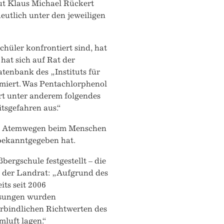
aut Klaus Michael Rückert
deutlich unter den jeweiligen
hüler konfrontiert sind, hat
at sich auf Rat der
tenbank des „Instituts für
rmiert. Was Pentachlorphenol
ort unter anderem folgendes
tsgefahren aus.“
en Atemwegen beim Menschen
 bekanntgegeben hat.
ergschule festgestellt – die
bt der Landrat: „Aufgrund des
its seit 2006
ssungen wurden
erbindlichen Richtwerten des
luft lagen.“