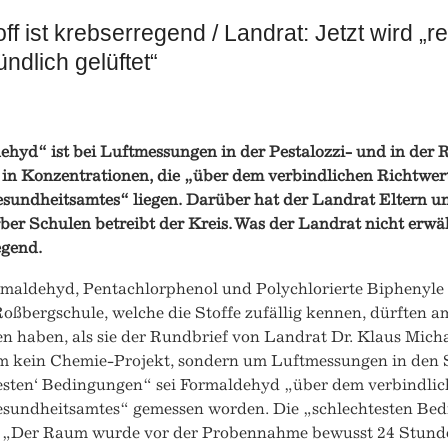
ff ist krebserregend / Landrat: Jetzt wird „
ndlich gelüftet“
dehyd
“
ist bei Luftmessungen in der Pestalozzi- und in der R
in Konzentrationen, die
„
über dem verbindlichen Richtwer
sundheitsamtes
“
liegen. Darüber hat der Landrat Eltern u
ber Schulen betreibt der Kreis. Was der Landrat nicht erwä
egend.
maldehyd, Pentachlorphenol und Polychlorierte Biphenyle –
oßbergschule, welche die Stoffe zufällig kennen, dürften a
n haben, als sie der Rundbrief von Landrat Dr. Klaus Micha
um kein Chemie-Projekt, sondern um Luftmessungen in den S
testen‘ Bedingungen“ sei Formaldehyd „über dem verbindlic
sundheitsamtes“ gemessen worden. Die „schlechtesten Bed
: „Der Raum wurde vor der Probennahme bewusst 24 Stunden 