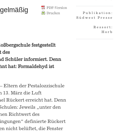
regelmäßig
Publikation:
Südwest Presse
Ressort:
Horb
oßbergschule festgestellt
t des
nd Schüler informiert. Denn
hnt hat: Formaldehyd ist
 Eltern der Pestalozzischule
m 13. März die Luft
el Rückert erreicht hat. Denn
chulen: Jeweils „unter den
hen Richtwert des
ingungen“ definierte Rückert
nicht belüftet, die Fenster