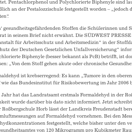
tet. Pentachlorphenol und Polychlorierte Biphenyle sind l
ßlich an der Pestalozzischule festgestellt worden – „jedoch 
en“.
‘ gesundheitsgefährdenden Stoffen die Schülerinnen und Sc
rat in seinem Brief nicht erwähnt. Die SÜDWEST PRESSE h
stalt für Arbeitsschutz und Arbeitsmedizin“ in der Stoffda
hutz der Deutschen Gesetzlichen Unfallversicherung“ info
hlorierte Biphenyle (besser bekannt als PcB) betrifft, ist d
sen: „Von dem Stoff gehen akute oder chronische Gesundhei
aldehyd ist krebserregend: Es kann „Tumore in den ober
, wie das Bundesinstitut für Risikobewertung im Jahr 2006
 Jahr hat das Landratsamt erstmals Formaldehyd in der Roßb
hkeit wurde darüber bis dato nicht informiert. Jetzt schrei
r Roßbergschule Horb lässt der Landkreis Freudenstadt bere
mluftmessungen auf Formaldehyd vornehmen. Bei den Me
ydkonzentrationen festgestellt, welche bisher unter den v
sundheitsamtes von 120 Mikrogramm pro Kubikmeter Raum