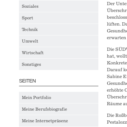
Der Unter
Soziales
Überschr
beschlos
Sport
lüften. 
Technik
Gesundhe
erwarten 
Umwelt
Die SÜDW
Wirtschaft
hat, wol
Konkrete
Sonstiges
Darauf k
Sabine E
SEITEN
Gesundhe
erhöhte G
Überschr
Mein Portfolio
Räume au
Meine Berufsbiografie
Die Roßbe
Meine Internetpräsenz
Pestalozz