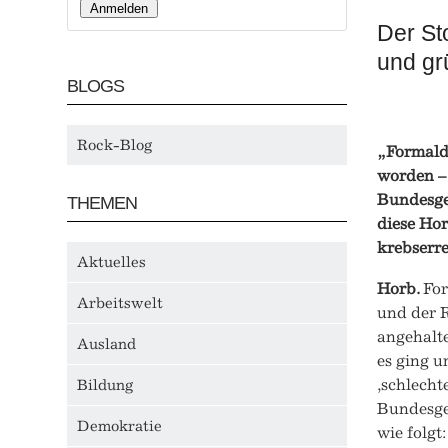
Der Sto
und grü
BLOGS
Rock-Blog
„
Formal
worden
–
Bundesge
THEMEN
diese Hor
krebserr
Aktuelles
Horb.
For
Arbeitswelt
und der R
angehalte
Ausland
es ging 
,schlech
Bildung
Bundesge
Demokratie
wie folgt