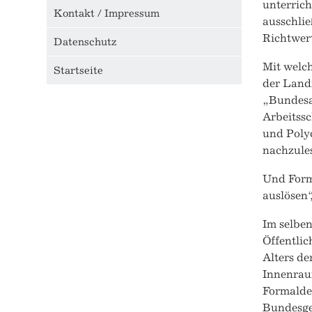
unterrich
Kontakt / Impressum
ausschlie
Richtwert
Datenschutz
Mit welch
Startseite
der Land
„Bundesan
Arbeitssc
und Polyc
nachzule
Und Form
auslösen“
Im selben
Öffentlic
Alters de
Innenrau
Formaldeh
Bundesge