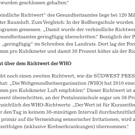
 wurden geschlossen gehalten.“
bindliche Richtwert“ des Gesundheitsamtes liege bei 120 
er Raumluft. Zum Vergleich: In der Roßbergschule wurden 
ogramm gemessen. „Damit wurde der verbindliche Richtwer
undheitsamtes geringfügig überschritten.“ Bezüglich der Pe
 „geringfügig“ im Schreiben des Landrats. Dort lag der Fo
mm pro Kubikmeter und damit 30 Prozent höher als der Ri
nt über dem Richtwert der WHO
gibt noch einen zweiten Richtwert, wie die SÜDWEST P
hat: „Die Weltgesundheitsorganisation (WHO) hat 2010 ein
mm pro Kubikmeter Luft empfohlen.“ Dieser Richtwert ist 
ozent überschritten, an der Pestalozzischule sogar um 56 
nsichtlich des WHO-Richtwerts: „Der Wert ist für Kurzzeit
er den Tag in keinem 30-minütigen Intervall durchschnittli
t primär auf die Vermeidung sensorischer Irritationen, wird
zeitfolgen (inklusive Krebserkrankungen) übernommen.“