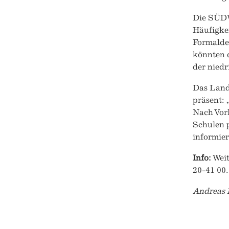
Die SÜDW
Häufigkei
Formalde
könnten 
der niedr
Das Landr
präsent:
Nach Vorl
Schulen p
informier
Info:
Weit
20-41 00.
Andreas 