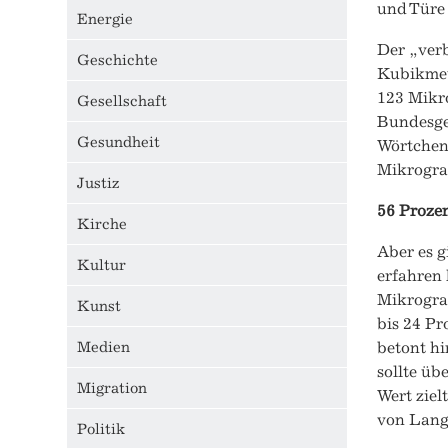
und Türe
Energie
Der „ver
Geschichte
Kubikmet
123 Mikr
Gesellschaft
Bundesges
Gesundheit
Wörtchen
Mikrogra
Justiz
56 Proze
Kirche
Aber es 
Kultur
erfahren 
Mikrogra
Kunst
bis 24 Pr
Medien
betont hi
sollte üb
Migration
Wert ziel
von Lang
Politik