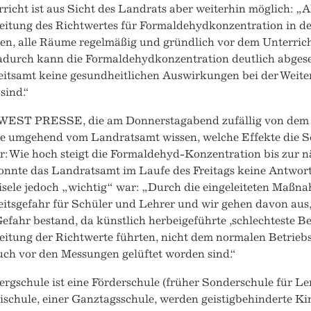
richt ist aus Sicht des Landrats aber weiterhin möglich: 
eitung des Richtwertes für Formaldehydkonzentration in d
sen, alle Räume regelmäßig und gründlich vor dem Unterric
Dadurch kann die Formaldehydkonzentration deutlich abgese
itsamt keine gesundheitlichen Auswirkungen bei der Weit
sind.“
EST PRESSE, die am Donnerstagabend zufällig von dem 
lte umgehend vom Landratsamt wissen, welche Effekte die
r: Wie hoch steigt die Formaldehyd-Konzentration bis zur 
onnte das Landratsamt im Laufe des Freitags keine Antwort
isele jedoch „wichtig“ war: „Durch die eingeleiteten Maßn
itsgefahr für Schüler und Lehrer und wir gehen davon aus,
efahr bestand, da künstlich herbeigeführte ,schlechteste Be
eitung der Richtwerte führten, nicht dem normalen Betrieb
ch vor den Messungen gelüftet worden sind.“
rgschule ist eine Förderschule (früher Sonderschule für L
ischule, einer Ganztagsschule, werden geistigbehinderte K